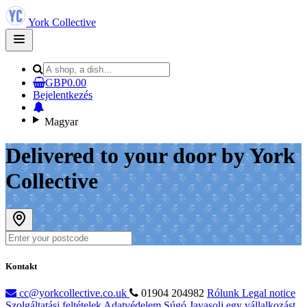
York Collective
Open
main
menu
GBP0.00
Bejelentkezés
Magyar
Delivered to your door by York
Collective
Kontakt
cc@yorkcollective.co.uk
01904 204982
Rólunk
Legal notice
Szolgáltatási feltételek
Adatvédelem
Súgó
Javasolj egy vállalkozást