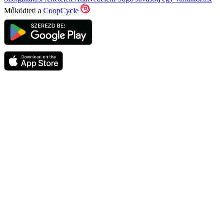
Működteti a
CoopCycle