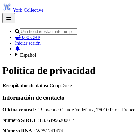
York Collective
Open
main
menu
0,00 GBP
Iniciar sesión
Español
Política de privacidad
Recopilador de datos:
CoopCycle
Información de contacto
Oficina central
: 23, avenue Claude Vellefaux, 75010 Paris, France
Número SIRET
: 83361956200014
Número RNA
: W751241474